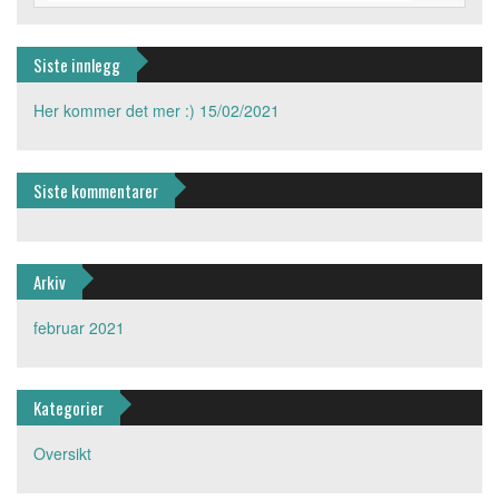
Siste innlegg
Her kommer det mer :)
15/02/2021
Siste kommentarer
Arkiv
februar 2021
Kategorier
Oversikt