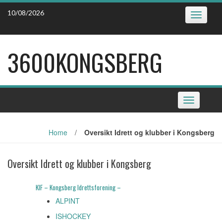
Skip
10/08/2026
Toggle
to
navigatio
content
3600KONGSBERG
Toggle
navigation
Home
/
Oversikt Idrett og klubber i Kongsberg
Oversikt Idrett og klubber i Kongsberg
KIF – Kongsberg Idrettsforening –
ALPINT
ISHOCKEY