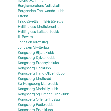
ilbk.no/bktrim.html
Bergkameratene-Volleyball
Bergstaden Taekwondo klubb
Efteløt IL
FriskisSvettis Friskis&Svettis
Hvittingfoss Idrettsforening
Hvittingfoss Luftsportklubb
IL Bevern
Jondalen Idrettslag
Jondalen Skytterlag
Kongsberg Biljardklubb
Kongsberg Dykkerklubb
Kongsberg Freestyleklubb
Kongsberg Golfklubb
Kongsberg Hang Glider Klubb
Kongsberg Idrettsråd
K3 Kongsberg klatreklubb
Kongsberg Modellflyklubb
Kongsberg og Omegn Rideklubb
Kongsberg Orienteringslag
Kongsberg Padleklubb
Kongsberg Pistolklubb