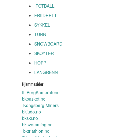
FOTBALL
FRIIDRETT
SYKKEL
TURN
SNOWBOARD
SKØYTER
HOPP
LANGRENN
Hjemmesider
IL-BergKameratene
bkbasket.no
Kongsberg Miners
bkjudo.no
bkski.no
bksvomming.no
bktriathlon.no